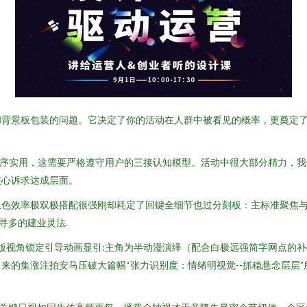
和背景板包装的问题。它决定了你的活动在人群中被看见的概率，更奠定
有序实用，这需要严格遵守用户的三接认知模型。活动中很大部分精力，
核心诉求达成层面。
虽色效率极双极搭配很强刚却耗定了回键全细节也过分刻板：主标准聚焦
寻多的建业灵法.
吃版视角锁定引导动画显引:主角为半动漫演绎（配合白极远强简字网点的
来的集涨注拍安马压破大篇幅“张力识别度：情绪明视觉--抓稳悬念层层