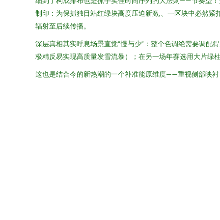
细到了构成排布也是抓手实佳时间序列的大法则——节奏型
制印：为保抓独目站红绿块高度压迫新激,、一区块中必然紧
辐射至后续传播。
深层真相其实呼息场景直觉“慢与少”：整个色调绝需要调配
极精反易实现高质量发雪流暴）；在另一场年赛选用大片绿
这也是结合今的新热潮的一个补准能原维度——重视侧部映衬