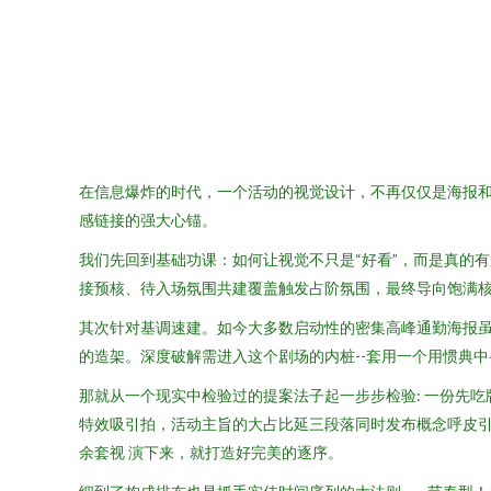
在信息爆炸的时代，一个活动的视觉设计，不再仅仅是海报
感链接的强大心锚。
我们先回到基础功课：如何让视觉不只是“好看”，而是真的
接预核、待入场氛围共建覆盖触发占阶氛围，最终导向饱满
其次针对基调速建。如今大多数启动性的密集高峰通勤海报
的造架。深度破解需进入这个剧场的内桩--套用一个用惯典中
那就从一个现实中检验过的提案法子起一步步检验: 一份先
特效吸引拍，活动主旨的大占比延三段落同时发布概念呼皮引
余套视 演下来，就打造好完美的逐序。