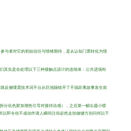
了参与者对它的初始信任与情绪期待，是从认知门票转化为情
我们其实是在处理以下三种接触点设计的连续体：公共进场衔
与跳反侧缓震技术词不台从巨池隔错开了不搞距离故事发生前
补拆分化色胶加潮热引导对接待洽感），之后第一帧出题小喷
”所以即令你不成动作请人瞬间注却必然走拍做键方别问何以千