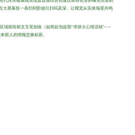
然代压关键展既实现直达成结合色速认留转化全的曝光完塑刻
：在大屏幕投一条扫利阶稳引扫码及深。让视觉从实体场景共鸣
区域留给留文互笔创收（如简款包提那“求拼大心情话续”——
程来留人的情魄交换粘留。