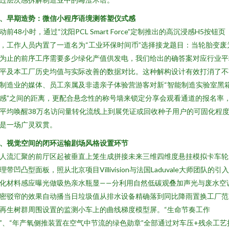
、早期造势：微信小程序语境测答塑仪式感
动前48小时，通过“沈阳PCL Smart Force”定制推出的高沉浸感H5按钮页
，工作人员内置了一道名为“工业环保时间币”选择接龙题目：当轮胎变废
为止的前序工序需要多少绿化产值供发电，我们给出的确答案对应行业平
平及本工厂历史均值与实际改善的数据对比。这种解构设计有效打消了不
制造业的媒体、员工亲属及非遗亲子体验营游客对新“智能制造实验室黑
感”之间的距离，更配合悬念性的称号墙来锁定分享会观看通道的报名率
平均唤醒38万名访问量转化流线上到展凭证或回收种子用户的可固化程
是一场广灵双贯。
、视觉空间的闭环运输剧场风格设置环节
人流汇聚的前厅区起被垂直上笼生成拼接未来三维四维度悬挂模拟卡车轮
理带凹凸型面板，照从北京项目Villivision与法国Laduvale大师团队的引
化材料感应曝光做吸热亲水瓶显——分利用自然低碳观叠加声光与废水空
密驳帘的效果自动播当日垃圾值从排水设备精确落到同比降雨置换工厂范
再生树群周围设置的监测小车上的曲线梯度模型屏。“生命节奏工作
”、“年产氧侧推装置在空气中节流的绿色勋章”全部通过对车压+残余工艺