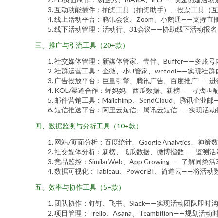
互动功能插件：抽奖工具（抽奖助手）、投票工具（互
线上活动平台：腾讯会议、Zoom、小鹅通——支持直
线下活动管理：活动行、31会议——协助线下活动报
三、推广与引流工具（20+款）
社交媒体管理：新媒体管家、壹伴、Buffer——多账
社群运营工具：企微、小U管家、wetool——实现社
广告投放平台：巨量引擎、腾讯广告、百度推广——进
KOL/渠道合作：蝉妈妈、西瓜数据、新榜——寻找匹
邮件营销工具：Mailchimp、SendCloud、腾讯
短信推送平台：阿里云短信、腾讯云短信——实现活动
四、数据监测与分析工具（10+款）
网站/页面分析：百度统计、Google Analytic
社交媒体分析：新榜、飞瓜数据、微博指数——监测活
竞品监控：SimilarWeb、App Growing——了解
数据可视化：Tableau、Power BI、简道云——
五、效率与协作工具（5+款）
团队协作：钉钉、飞书、Slack——实现活动团队即时
项目管理：Trello、Asana、Teambition——