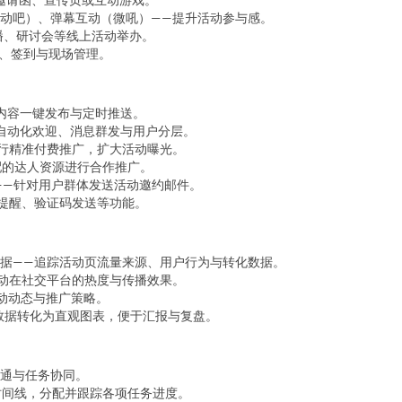
动吧）、弹幕互动（微吼）——提升活动参与感。
播、研讨会等线上活动举办。
名、签到与现场管理。
号内容一键发布与定时推送。
群自动化欢迎、消息群发与用户分层。
行精准付费推广，扩大活动曝光。
配的达人资源进行合作推广。
企业邮——针对用户群体发送活动邀约邮件。
提醒、验证码发送等功能。
s、神策数据——追踪活动页流量来源、用户行为与转化数据。
动在社交平台的热度与传播效果。
同类活动动态与推广策略。
将活动数据转化为直观图表，便于汇报与复盘。
沟通与任务协同。
规划活动时间线，分配并跟踪各项任务进度。