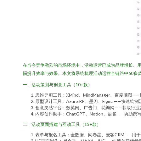
在当今竞争激烈的市场环境中，活动运营已成为品牌增长、
幅提升效率与效果。本文将系统梳理活动运营全链路中60多
一、活动策划与创意工具（10+款）
思维导图工具：XMind、MindManager、百度脑
原型设计工具：Axure RP、墨刀、Figma——快速
创意灵感平台：数英网、广告门、花瓣网——获取行业
内容创作助手：ChatGPT、Notion、语雀——协
二、活动页面搭建与互动工具（15+款）
表单与报名工具：金数据、问卷星、麦客CRM——用
H5页面制作：易企秀、MAKA、iH5——快速创建活