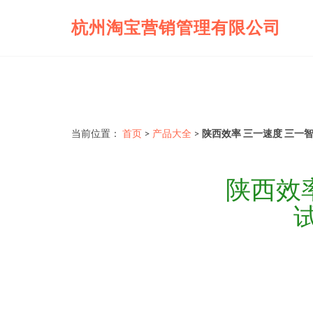
杭州淘宝营销管理有限公司
当前位置：
首页
>
产品大全
>
陕西效率 三一速度 三
陕西效