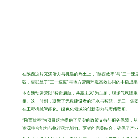
在陕西这片充满活力与机遇的热土上，“陕西效率”与“三一
破，更彰显了“三一速度”与地方营商环境高效协同的丰硕成果
本次活动运营以“智造启航，共赢未来”为主题，现场气氛隆
相。这一时刻，凝聚了无数建设者的汗水与智慧，是三一集
在工程机械智能化、绿色化领域的创新实力与宏伟蓝图。
“陕西效率”为项目落地提供了坚实的政策支持与服务保障，
资源整合能力与执行落地能力。两者的完美结合，确保了产