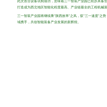
此次首台设备试制成功，意味着三一智装产业园已初步具备
打造成为西北地区智能化程度最高、产业链最全的工程机械
三一智装产业园将继续乘“陕西效率”之风，驭“三一速度”
域携手，共创智能装备产业发展的新辉煌。