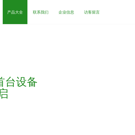
产品大全
联系我们
企业信息
访客留言
首台设备
启