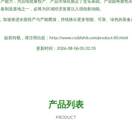
生产能力，为后续批量投产、产品市场化奠定了坚实基础。产业园将聚焦
装备制造基地之一，必将为区域经济发展注入强劲新动能。
之势，加速推进全面投产与产能爬坡，持续推出更多智能、可靠、绿色的装
如若转载，请注明出处：http://www.csdzlyh6.com/product/65.html
更新时间：2026-08-06 05:32:35
产品列表
PRODUCT