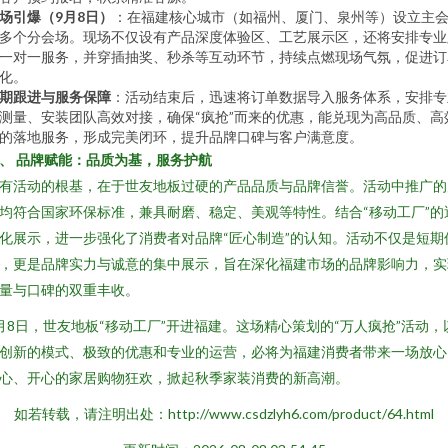
场引爆（9月8日）
：在福建核心城市（如福州、厦门、泉州等）设立主
多个分会场。现场不仅设有产品深度体验区、工艺展示区，还将安排专业
一对一服务，并穿插抽奖、秒杀等互动环节，持续点燃现场气氛，促进订
化。
期跟进与服务保障
：活动结束后，迅速将订单数据导入服务体系，安排专
测量、安装团队高效对接，确保“疯抢”而来的优惠，能兑现为高品质、高
的落地服务，形成完美闭环，提升品牌口碑与客户满意度。
、 品牌赋能：品质为基，服务护航
有活动的根基，在于世友地板过硬的产品品质与品牌信誉。活动中推广的
均符合国家环保标准，兼具耐磨、稳定、美观等特性。结合“移动工厂”的
化展示，进一步强化了消费者对品牌“匠心制造”的认知。活动不仅是短期
，更是品牌实力与诚意的集中展示，旨在深化福建市场的品牌影响力，实
量与口碑的双重丰收。
月8日，世友地板“移动工厂”开进福建。这场精心策划的“万人疯抢”活动，
创新的模式、极致的优惠和专业的运营，必将为福建消费者带来一场放心
心、开心的家居购物狂欢，掀起秋季家装消费的新高潮。
如若转载，请注明出处：http://www.csdzlyh6.com/product/64.html