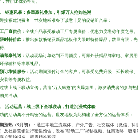
”，性价比优势空前。
、 钜惠风暴：多重豪礼叠加，引爆万人抢购热潮
迎接福建消费者，世友地板准备了诚意十足的促销组合拳：
工厂直供价
：全线产品享受移动工厂专属底价，优惠力度堪称年度之最。
限时特价款
：推出多款畅销及新品地板作为限时特价爆品，数量有限，先
得。
满额豪礼送
：活动现场订单达到不同额度，可额外获赠品牌家电、家居用
环保辅料等丰厚礼品。
预订增值服务
：活动期间预付订金的客户，可享受免费升级、延长质保、
安装等专属权益。
过线上线下联动宣传，营造“万人疯抢”的火爆氛围，激发消费者的参与热
购买冲动。
、 活动运营：线上线下全域联动，打造沉浸式体验
功的活动离不开精密的运营。世友地板为此构建了全方位的运营体系：
期预热（9月初）
：通过本地主流媒体、户外广告、社交媒体（微信、抖
）及社群营销进行密集预告，发布“移动工厂”揭秘视频、优惠攻略，吸引
客户预约报名，积累精准客源。