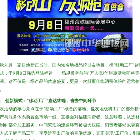
秋九月，家居焕新正当时。国内知名地板品牌世友地板，携“移动工厂”创
式，于9月8日强势登陆福建，一场规模空前的“万人疯抢”钜惠活动即将震
演。这不仅是一场产品的优惠盛宴，更是一次颠覆传统消费体验的运营创
。
、 创新模式：“移动工厂”直达终端，省去中间环节
次活动的核心亮点在于“移动工厂”概念的落地。世友地板将工厂的部分核
产与服务体系前置至市场一线，直接面对福建消费者。这意味着，从选材
制到部分加工服务，中间繁琐的流通环节被极大压缩。消费者能够以更直
方式了解产品工艺，享受近乎出厂价的直供优惠，真正实现“工厂价，到